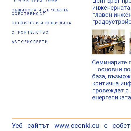
Центърът про
ГОРСКИ ТЕРИТОРИИ
инженерната 
ОБЩИНСКА И ДЪРЖАВНА
главен инжен
СОБСТВЕНОСТ
градоустройс
ОЦЕНИТЕЛИ И ВЕЩИ ЛИЦА
СТРОИТЕЛСТВО
АВТОЕКСПЕРТИ
Семинарите п
– основни по
база, възмож
критична инф
провеждат с 
енергетиката
Уеб сайтът www.ocenki.eu e собс