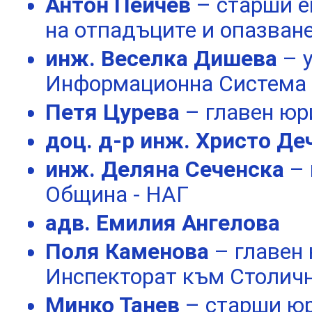
Антон Пейчев
– старши е
на отпадъците и опазван
инж. Веселка Дишева
– 
Информационна Система
Петя Цурева
– главен юр
доц. д-р инж. Христо Де
инж. Деляна Сеченска
– 
Община - НАГ
адв. Емилия Ангелова
Поля Каменова
– главен
Инспекторат към Столич
Минко Танев
– старши юр