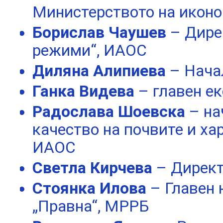
Министерството на икон
Борислав Чаушев
– Дире
режими“, ИАОС
Диляна Алипиева
– Нача
Ганка Видева
– главен е
Радослава Шоевска
– на
качество на почвите и ха
ИАОС
Светла Кирчева
– Дирек
Стоянка Илова
– Главен
„Правна“, МРРБ