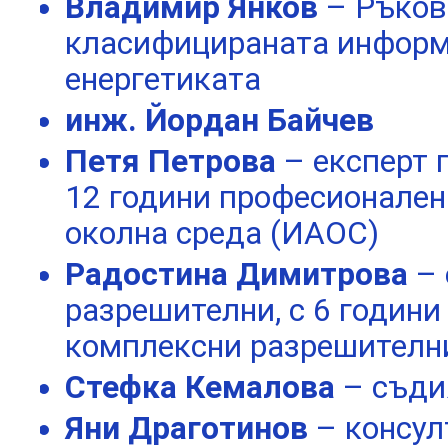
Владимир Янков
– Ръков
класифицираната информ
енергетиката
инж. Йордан Байчев
Петя Петрова
– експерт 
12 години професионален
околна среда (ИАОС)
Радостина Димитрова
–
разрешителни, с 6 години
комплексни разрешителн
Стефка Кемалова
– съди
Яни Драготинов
– консул