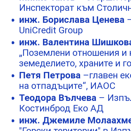
Инспекторат към Столич
инж. Борислава Ценева
UniCredit Group
инж. Валентина Шишков
„Поземлени отношения и 
земеделието, храните и г
Петя Петрова
–главен ек
на отпадъците“, ИАОС
Теодора Вълчева
– Изпъ
Костинброд Еко АД
инж. Джемиле Молаахм
"Горски територии" в Изп