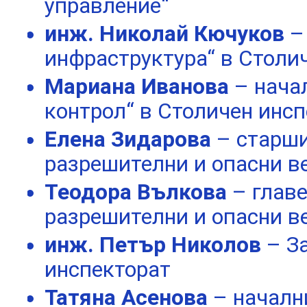
управление“
инж. Николай Кючуков
–
инфраструктура“ в Столи
Мариана Иванова
– нача
контрол“ в Столичен инс
Елена Зидарова
– старши
разрешителни и опасни в
Теодора Вълкова
– глав
разрешителни и опасни в
инж. Петър Николов
– З
инспекторат
Татяна Асенова
– началн