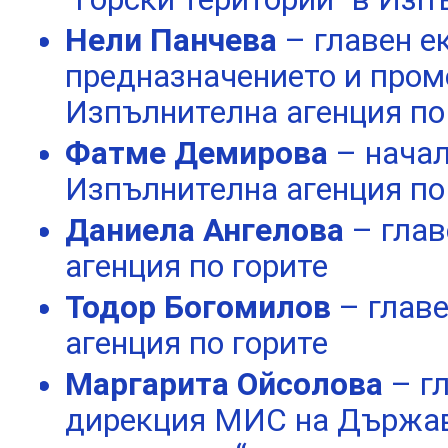
Нели Панчева
– главен е
предназначението и проме
Изпълнителна агенция по
Фатме Демирова
– нача
Изпълнителна агенция по
Даниела Ангелова
– гла
агенция по горите
Тодор Богомилов
– глав
агенция по горите
Маргарита Ойсолова
– г
дирекция МИС на Държав