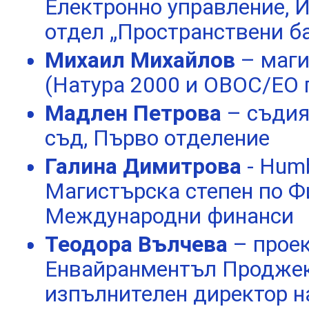
Електронно управление,
отдел „Пространствени ба
Михаил Михайлов
– маги
(Натура 2000 и ОВОС/ЕО 
Мадлен Петрова
– съдия
съд, Първо отделение
Галина Димитрова
- Humbo
Магистърска степен по Ф
Международни финанси
Теодора Вълчева
– прое
Енвайранментъл Продже
изпълнителен директор 